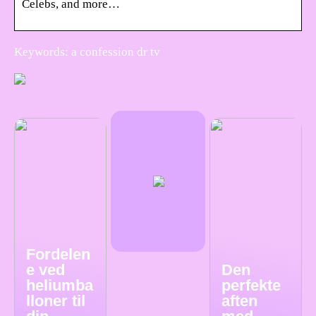
Celebs, and more…
Keywords: a confession dr tv
Fordelen
e ved
Den
heliumba
perfekte
lloner til
aften