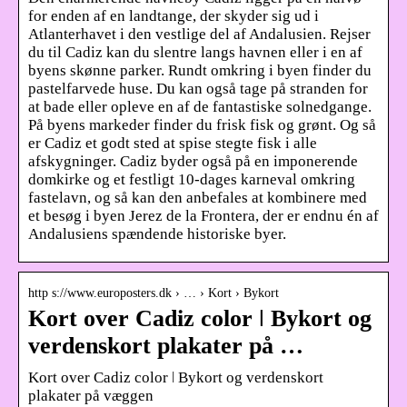
for enden af en landtange, der skyder sig ud i
Atlanterhavet i den vestlige del af Andalusien. Rejser
du til Cadiz kan du slentre langs havnen eller i en af
byens skønne parker. Rundt omkring i byen finder du
pastelfarvede huse. Du kan også tage på stranden for
at bade eller opleve en af de fantastiske solnedgange.
På byens markeder finder du frisk fisk og grønt. Og så
er Cadiz et godt sted at spise stegte fisk i alle
afskygninger. Cadiz byder også på en imponerende
domkirke og et festligt 10-dages karneval omkring
fastelavn, og så kan den anbefales at kombinere med
et besøg i byen Jerez de la Frontera, der er endnu én af
Andalusiens spændende historiske byer.
http s://www.europosters.dk › … › Kort › Bykort
Kort over Cadiz color ǀ Bykort og
verdenskort plakater på …
Kort over Cadiz color ǀ Bykort og verdenskort
plakater på væggen