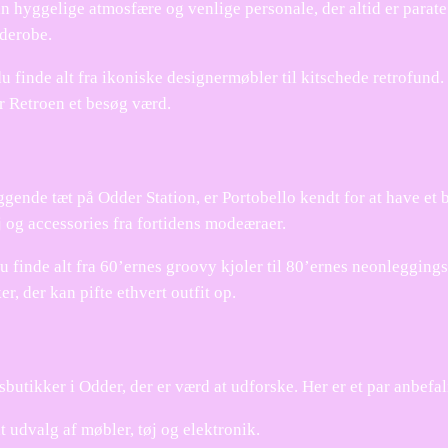
sin hyggelige atmosfære og venlige personale, der altid er parate 
rderobe.
u finde alt fra ikoniske designermøbler til kitschede retrofund
 er Retroen et besøg værd.
gende tæt på Odder Station, er Portobello kendt for at have et 
øj og accessories fra fortidens modeæraer.
du finde alt fra 60’ernes groovy kjoler til 80’ernes neonlegging
r, der kan pifte ethvert outfit op.
utikker i Odder, der er værd at udforske. Her er et par anbefal
 udvalg af møbler, tøj og elektronik.