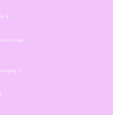
er. §
f enhver slags
 shopping. §
§