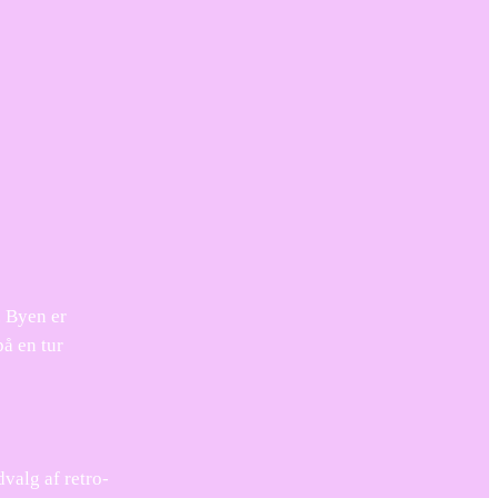
. Byen er
på en tur
valg af retro-