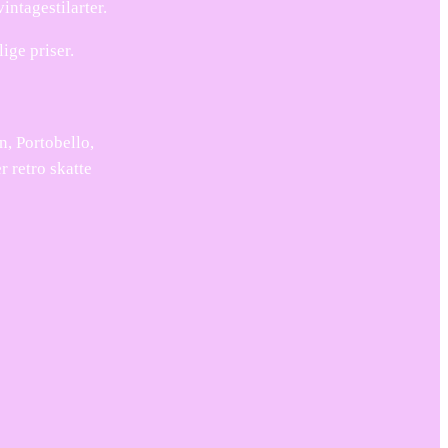
intagestilarter.
ige priser.
n, Portobello,
 retro skatte