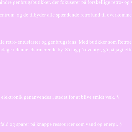
ndre genbrugsbutikker, der fokuserer på forskellige retro- og v
centrum, og de tilbyder alle spændende retrofund til overkommel
alle retro-entusiaster og genbrugsfans. Med butikker som Retroe
age i denne charmerende by. Så tag på eventyr, gå på jagt efter
 elektronik genanvendes i stedet for at blive smidt væk. §
ffald og sparer på knappe ressourcer som vand og energi. §