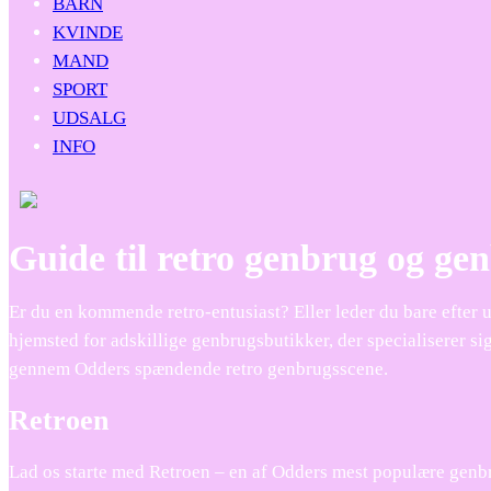
BARN
KVINDE
MAND
SPORT
UDSALG
INFO
Guide til retro genbrug og ge
Er du en kommende retro-entusiast? Eller leder du bare efter 
hjemsted for adskillige genbrugsbutikker, der specialiserer sig
gennem Odders spændende retro genbrugsscene.
Retroen
Lad os starte med Retroen – en af Odders mest populære genbru