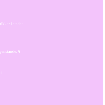
ikker i stedet
 genstande. §
il