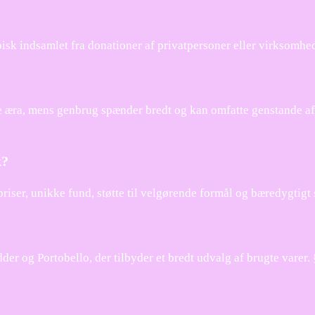
pisk indsamlet fra donationer af privatpersoner eller virksomhed
gere æra, mens genbrug spænder bredt og kan omfatte genstande a
k?
priser, unikke fund, støtte til velgørende formål og bæredygtigt
 og Portobello, der tilbyder et bredt udvalg af brugte varer. 