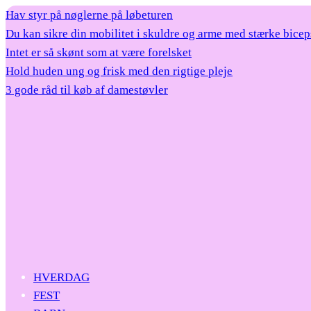
Hav styr på nøglerne på løbeturen
Du kan sikre din mobilitet i skuldre og arme med stærke bicep
Intet er så skønt som at være forelsket
Hold huden ung og frisk med den rigtige pleje
3 gode råd til køb af damestøvler
HVERDAG
FEST