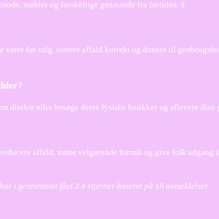
o mode, møbler og forskellige genstande fra fortiden. §
varer før salg, sortere affald korrekt og donere til genbrugsbut
dder?
m direkte eller besøge deres fysiske butikker og aflevere dine
 reducere affald, støtte velgørende formål og give folk adgang t
 har i gennemsnit fået
3.4
stjerner baseret på
18
anmeldelser