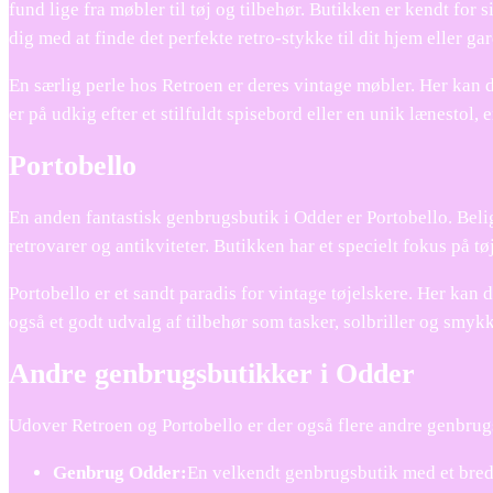
fund lige fra møbler til tøj og tilbehør. Butikken er kendt for 
dig med at finde det perfekte retro-stykke til dit hjem eller ga
En særlig perle hos Retroen er deres vintage møbler. Her kan d
er på udkig efter et stilfuldt spisebord eller en unik lænestol,
Portobello
En anden fantastisk genbrugsbutik i Odder er Portobello. Belig
retrovarer og antikviteter. Butikken har et specielt fokus på t
Portobello er et sandt paradis for vintage tøjelskere. Her kan 
også et godt udvalg af tilbehør som tasker, solbriller og smykke
Andre genbrugsbutikker i Odder
Udover Retroen og Portobello er der også flere andre genbrugsb
Genbrug Odder:
En velkendt genbrugsbutik med et bredt