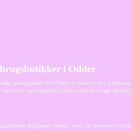
nbrugsbutikker i Odder
unikke genbrugsfund? Så er Odder det perfekte sted at udforske
 i retrovarer og vintagefund. I denne guide vil vi tage dig med 
gsbutikker. Beliggende centralt i byen, har Retroen et bredt ud