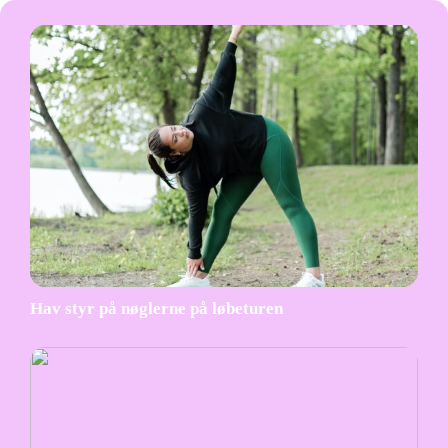
Hav styr på nøglerne på løbeturen