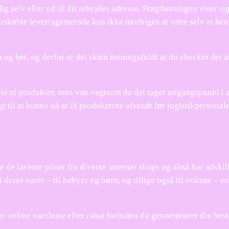
g selv eller ud til dit arbejdes adresse. Fragtløsningen viser si
letkøbte leveringsmetode kan ikke modsiges at være selv at he
u og her, og derfor er det skam meningsfuldt at du checker det 
vis af produkter, men vær vagtsom da det tager udgangspunkt i 
gt til at kunne nå at få produkterne afsendt før logistikpersonal
 de laveste priser fra diverse internet shops og altså har adskil
deres varer – til babyer og børn, og tillige også til voksne – en
ar online varehuse efter rabat forinden du gennemfører din besti