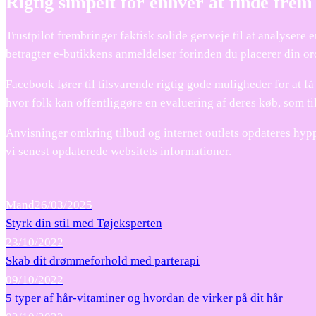
Rigtig simpelt for enhver at finde frem 
Trustpilot frembringer faktisk solide genveje til at analysere 
betragter e-butikkens anmeldelser forinden du placerer din or
Facebook fører til tilsvarende rigtig gode muligheder for at få
hvor folk kan offentliggøre en evaluering af deres køb, som ti
Anvisninger omkring tilbud og internet outlets opdateres hypp
vi senest opdaterede websitets informationer.
Mand
26/03/2025
Styrk din stil med Tøjeksperten
23/10/2022
Skab dit drømmeforhold med parterapi
09/10/2022
5 typer af hår-vitaminer og hvordan de virker på dit hår