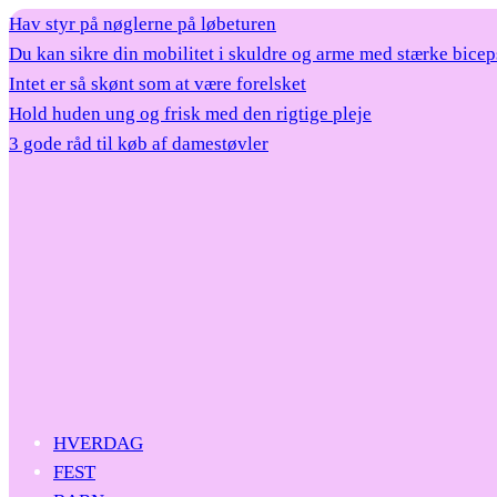
Hav styr på nøglerne på løbeturen
Du kan sikre din mobilitet i skuldre og arme med stærke bicep
Intet er så skønt som at være forelsket
Hold huden ung og frisk med den rigtige pleje
3 gode råd til køb af damestøvler
HVERDAG
FEST