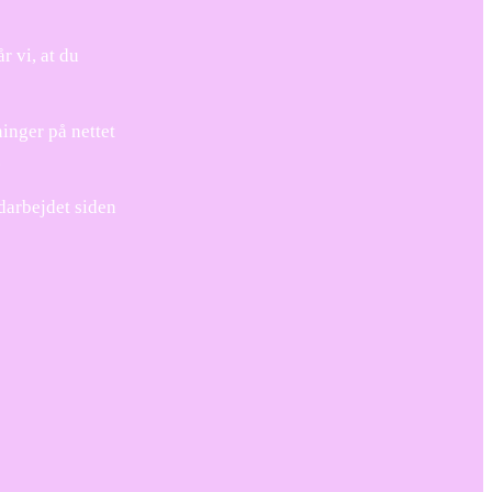
r vi, at du
ninger på nettet
.
darbejdet siden