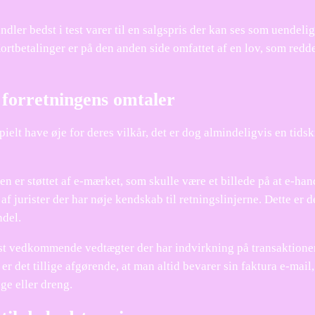
ler bedst i test varer til en salgspris der kan ses som uendeligt
ortbetalinger er på den anden side omfattet af en lov, som redd
t forretningens omtaler
ielt have øje for deres vilkår, det er dog almindeligvis en tid
 er støttet af e-mærket, som skulle være et billede på at e-han
f jurister der har nøje kendskab til retningslinjerne. Dette er
ndel.
est vedkommende vedtægter der har indvirkning på transaktionen
det tillige afgørende, at man altid bevarer sin faktura e-mail,
ge eller dreng.