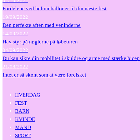
02/10/2022
Fordelene ved heliumballoner til din næste fest
19/09/2022
Den perfekte aften med veninderne
14/09/2022
Hav styr på nøglerne på løbeturen
04/09/2022
Du kan sikre din mobilitet i skuldre og arme med stærke bicep
21/08/2022
Intet er så skønt som at være forelsket
HVERDAG
FEST
BARN
KVINDE
MAND
SPORT