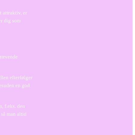
 attraktiv, er
er dig som
skrævende
dlen efterfølger
 desuden en god
, f.eks. den
 så man altid