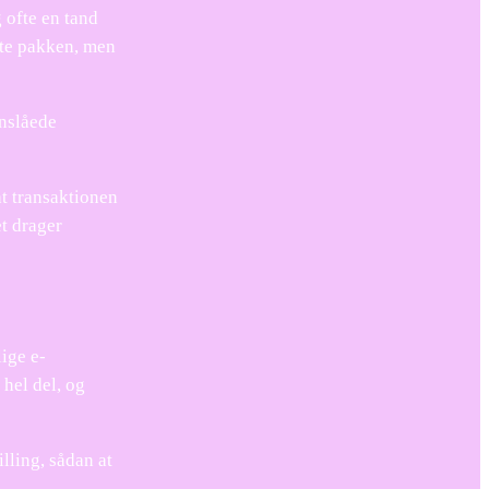
g ofte en tand
nte pakken, men
anslåede
at transaktionen
et drager
lige e-
 hel del, og
lling, sådan at