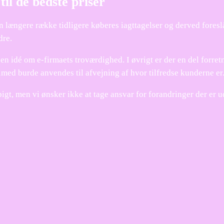
til de bedste priser
en længere række tidligere køberes iagttagelser og derved foreslå
dre.
 en idé om e-firmaets troværdighed. I øvrigt er der en del forret
lmed burde anvendes til afvejning af hvor tilfredse kunderne er
igt, men vi ønsker ikke at tage ansvar for forandringer der er u