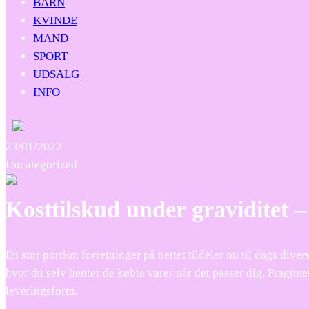
BARN
KVINDE
MAND
SPORT
UDSALG
INFO
23/01/2022
Uncategorized
Kosttilskud under graviditet –
En stor portion forretninger på nettet tildeler nu til dags div
hvor du selv henter de købte varer når det passer dig. Fragtmet
leveringsform.