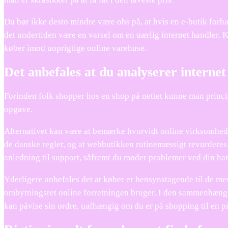
Du bør ikke desto mindre være obs på, at hvis en e-butik forhand
det undertiden være en varsel om en uærlig internet handler. K
køber imod uoprigtige online varehuse.
Det anbefales at du analyserer interne
Forinden folk shopper hos en shop på nettet kunne man princip
opgave.
Alternativet kan være at bemærke hvorvidt online virksomheden
de danske regler, og at webbutikken rutinemæssigt revurderes a
anledning til support, såfremt du møder problemer ved din ha
Yderligere anbefales det at køber er hensynstagende til de m
ombytningsret online forretningen bruger. I den sammenhæng er 
kan påvise sin ordre, uafhængig om du er på shopping til en pi