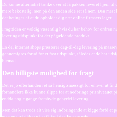
Du kunne alternativt tænke over at få pakken leveret hjem til di
mere bekostelig, men på den anden side ret så nem. Den mest 
det betinges af at du opholder dig nær online firmaets lager.
Fragttiden er vældig væsentlig hvis du har behov for ordren n
leveringstidspunkt for det pågældende produkt.
En del internet shops præsterer dag-til-dag levering på masse
gennemføres forud for et fast tidspunkt, således at de har udsi
hjemad.
Den billigste mulighed for fragt
Det er jo efterhånden ret så hensigtsmæssigt for enhver at finde
forhandlere ikke kunne slippe for at nedbringe prisniveauet på 
endda nogle gange frembyde gebyrfri levering.
Men det kan trods alt vise sig indbringende at kigge forbi et p
man er skråsikker på at få fat i den laveste pris.